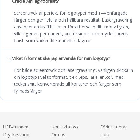
Cradle AirTag-fodralet?
Screentryck är perfekt för logotyper med 1–4 enfärgade
färger och ger livfulla och hållbara resultat. Lasergravering
använder en kraftfull laser för att etsa in ditt motiv i ytan,
vilket ger en permanent, professionell och mycket precis
finish som varken bleknar eller flagnar.
Vilket filformat ska jag använda för min logotyp?
För både screentryck och lasergravering, vänligen skicka in
din logotyp i vektorformat, t.ex. .eps, .ai eller .cdr, med
teckensnitt konverterade till konturer och färger som
fyllnadsfärger.
USB-minnen
Kontakta oss
Förinstallerad
Dryckesvaror
Om oss
data