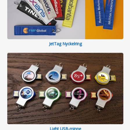
JetTag Nyckelring
Light USB-minne