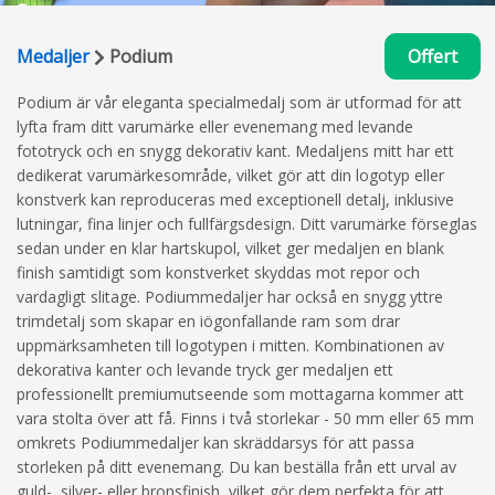
Medaljer
Podium
Offert
Podium är vår eleganta specialmedalj som är utformad för att
lyfta fram ditt varumärke eller evenemang med levande
fototryck och en snygg dekorativ kant. Medaljens mitt har ett
dedikerat varumärkesområde, vilket gör att din logotyp eller
konstverk kan reproduceras med exceptionell detalj, inklusive
lutningar, fina linjer och fullfärgsdesign. Ditt varumärke förseglas
sedan under en klar hartskupol, vilket ger medaljen en blank
finish samtidigt som konstverket skyddas mot repor och
vardagligt slitage. Podiummedaljer har också en snygg yttre
trimdetalj som skapar en iögonfallande ram som drar
uppmärksamheten till logotypen i mitten. Kombinationen av
dekorativa kanter och levande tryck ger medaljen ett
professionellt premiumutseende som mottagarna kommer att
vara stolta över att få. Finns i två storlekar - 50 mm eller 65 mm
omkrets Podiummedaljer kan skräddarsys för att passa
storleken på ditt evenemang. Du kan beställa från ett urval av
guld-, silver- eller bronsfinish, vilket gör dem perfekta för att