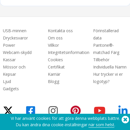
USB-minnen
Kontakta oss
Förinstallerad
Dryckesvaror
Om oss
data
Power
Villkor
Pantone®-
Webcam-skydd
Integritetsinformation
matchad Färg
Kassar
Cookies
Tillbehör
Mössor och
Certifikat
Individuella Namn
Kepsar
Karriär
Hur trycker vi er
Ljud
Blogg
logotyp?
Gadgets
Vi har använt cookies för att göra denna webbplats bättre.
Du kan ändra dina cookie-inställningar
när som helst
.