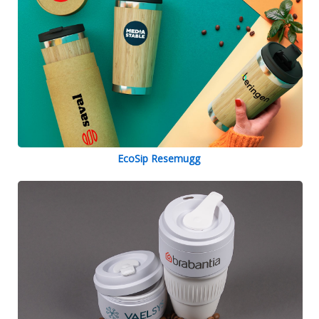
EcoSip Resemugg