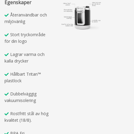
Egenskaper
Återanvändbar och
miljövänlig
Stort tryckområde
för din logo
Lagrar varma och
kalla drycker
Hållbart Tritan™
plastlock
Dubbelväggig
vakuumisolering
Rostfritt stål av hög
kvalitet (18/8).
BPA Fri