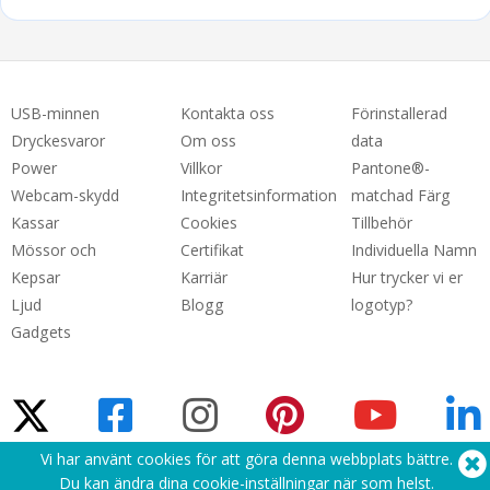
USB-minnen
Kontakta oss
Förinstallerad
Dryckesvaror
Om oss
data
Power
Villkor
Pantone®-
Webcam-skydd
Integritetsinformation
matchad Färg
Kassar
Cookies
Tillbehör
Mössor och
Certifikat
Individuella Namn
Kepsar
Karriär
Hur trycker vi er
Ljud
Blogg
logotyp?
Gadgets
Vi har använt cookies för att göra denna webbplats bättre.
Du kan ändra dina cookie-inställningar
när som helst
.