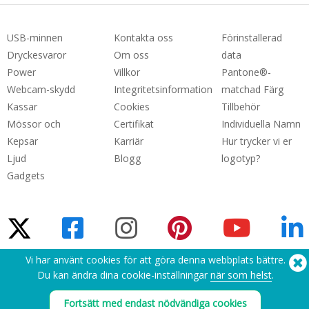
USB-minnen
Kontakta oss
Förinstallerad
Dryckesvaror
Om oss
data
Power
Villkor
Pantone®-
Webcam-skydd
Integritetsinformation
matchad Färg
Kassar
Cookies
Tillbehör
Mössor och
Certifikat
Individuella Namn
Kepsar
Karriär
Hur trycker vi er
Ljud
Blogg
logotyp?
Gadgets
Vi har använt cookies för att göra denna webbplats bättre.
Du kan ändra dina cookie-inställningar
när som helst
.
Behöver du hjälp? Tel:
(650) 938-3500 (US)
®
Copyright © 2026 Flashbay
Fortsätt med endast nödvändiga cookies