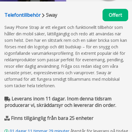
Telefontillbehör
Sway
Offert
Sway Phone Strap är ett elegant och funktionellt tillbehör som
håller din mobil säker, lättillgänglig och redo att användas när
som helst. Den har en slitstark rem och en säker bricka som kan
förses med din logotyp och ditt budskap – för en snygg och
iögonfallande varumärkesprofilering. En extremt populär idé för
reklamprodukter som passar perfekt för evenemang, pendling,
resor eller daglig användning. Fråga oss redan idag om våra
senaste priser, expressleverans och varuprover. Sway är
utformad för att fungera smidigt tillsammans med mobilskal
som täcker hela telefonen.
Leverans inom 11 dagar. Inom denna tidsram
producerar vi, skräddarsyr och levererar din order.
Finns tillgänglig från bara 25 enheter
01
dagar
11
timmar
29
minuter
återstår för leverans på tisdag