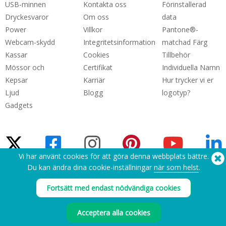
USB-minnen
Kontakta oss
Förinstallerad
Dryckesvaror
Om oss
data
Power
Villkor
Pantone®-
Webcam-skydd
Integritetsinformation
matchad Färg
Kassar
Cookies
Tillbehör
Mössor och
Certifikat
Individuella Namn
Kepsar
Karriär
Hur trycker vi er
Ljud
Blogg
logotyp?
Gadgets
Vi har använt cookies för att göra denna webbplats bättre.
Du kan ändra dina cookie-inställningar
när som helst
.
Behöver du hjälp? Tel:
(650) 938-3500 (US)
Fortsätt med endast nödvändiga cookies
®
Copyright © 2026 Flashbay
Acceptera alla cookies