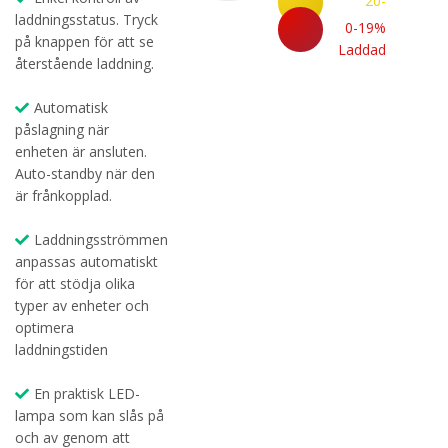
20-
Laddad
laddningsstatus. Tryck
49%
0-19%
på knappen för att se
Laddad
Laddad
återstående laddning.
Automatisk
påslagning när
enheten är ansluten.
Auto-standby när den
är frånkopplad.
Laddningsströmmen
anpassas automatiskt
för att stödja olika
typer av enheter och
optimera
laddningstiden
En praktisk LED-
lampa som kan slås på
och av genom att