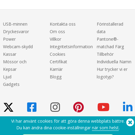
USB-minnen
Kontakta oss
Förinstallerad
Dryckesvaror
Om oss
data
Power
Villkor
Pantone®-
Webcam-skydd
Integritetsinformation
matchad Färg
Kassar
Cookies
Tillbehör
Mössor och
Certifikat
Individuella Namn
Kepsar
Karriär
Hur trycker vi er
Ljud
Blogg
logotyp?
Gadgets
Vi har använt cookies för att göra denna webbplats bättre.
Du kan ändra dina cookie-inställningar
när som helst
.
Behöver du hjälp? Tel:
(650) 938-3500 (US)
®
Copyright © 2026 Flashbay