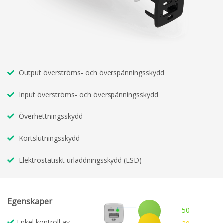
Output överströms- och överspänningsskydd
Input överströms- och överspänningsskydd
Överhettningsskydd
Kortslutningsskydd
Elektrostatiskt urladdningsskydd (ESD)
Egenskaper
50-
100%
Enkel kontroll av