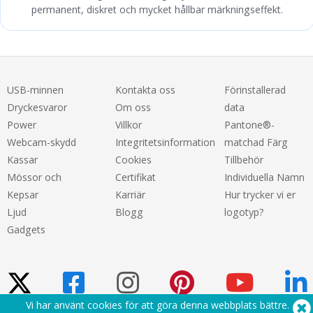
permanent, diskret och mycket hållbar märkningseffekt.
USB-minnen
Kontakta oss
Förinstallerad
Dryckesvaror
Om oss
data
Power
Villkor
Pantone®-
Webcam-skydd
Integritetsinformation
matchad Färg
Kassar
Cookies
Tillbehör
Mössor och
Certifikat
Individuella Namn
Kepsar
Karriär
Hur trycker vi er
Ljud
Blogg
logotyp?
Gadgets
Vi har använt cookies för att göra denna webbplats bättre.