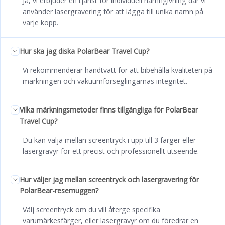
Ja, vi erbjuder en tjänst för individuell namngivning där vi
använder lasergravering för att lägga till unika namn på
varje kopp.
Hur ska jag diska PolarBear Travel Cup?
Vi rekommenderar handtvätt för att bibehålla kvaliteten på
märkningen och vakuumförseglingarnas integritet.
Vilka märkningsmetoder finns tillgängliga för PolarBear
Travel Cup?
Du kan välja mellan screentryck i upp till 3 färger eller
lasergravyr för ett precist och professionellt utseende.
Hur väljer jag mellan screentryck och lasergravering för
PolarBear-resemuggen?
Välj screentryck om du vill återge specifika
varumärkesfärger, eller lasergravyr om du föredrar en