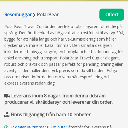
Resemuggar
PolarBear
Offert
PolarBear Travel Cup är den perfekta följeslagaren för ett liv på
språng. Den är tillverkad av högkvalitativt rostfritt stål av typ 304,
byggd för att hålla länge och har vakuumisolering som håller
dryckerna varma eller kalla i timmar. Den smarta designen
inkluderar ett inbyggt sugrör, en bärögla och ett sidohandtag för
enkel drickning och transport. PolarBear Travel Cup är elegant,
robust och praktisk och passar perfekt för pendling, träning eller
äventyr – den håller din dryck precis som du vill ha den. Fråga
oss om priser, information om varumärkesprofilering och
expressleverans redan idag.
Leverans inom 8 dagar. Inom denna tidsram
producerar vi, skräddarsyr och levererar din order.
Finns tillgänglig från bara 10 enheter
02
dagar
08
timmar
00
minuter
återstår för leverans på