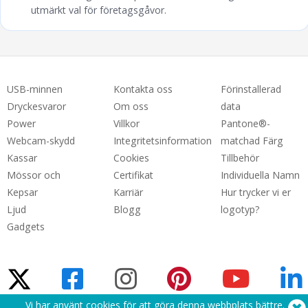
utmärkt val för företagsgåvor.
USB-minnen
Kontakta oss
Förinstallerad
Dryckesvaror
Om oss
data
Power
Villkor
Pantone®-
Webcam-skydd
Integritetsinformation
matchad Färg
Kassar
Cookies
Tillbehör
Mössor och
Certifikat
Individuella Namn
Kepsar
Karriär
Hur trycker vi er
Ljud
Blogg
logotyp?
Gadgets
Vi har använt cookies för att göra denna webbplats bättre.