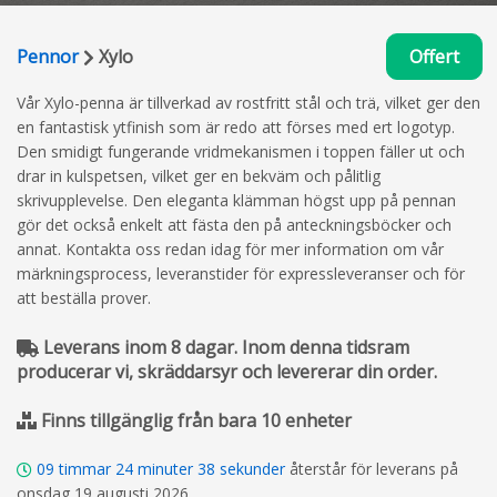
Pennor
Xylo
Offert
Vår Xylo-penna är tillverkad av rostfritt stål och trä, vilket ger den
en fantastisk ytfinish som är redo att förses med ert logotyp.
Den smidigt fungerande vridmekanismen i toppen fäller ut och
drar in kulspetsen, vilket ger en bekväm och pålitlig
skrivupplevelse. Den eleganta klämman högst upp på pennan
gör det också enkelt att fästa den på anteckningsböcker och
annat. Kontakta oss redan idag för mer information om vår
märkningsprocess, leveranstider för expressleveranser och för
att beställa prover.
Leverans inom 8 dagar. Inom denna tidsram
producerar vi, skräddarsyr och levererar din order.
Finns tillgänglig från bara 10 enheter
09
timmar
24
minuter
38
sekunder
återstår för leverans på
onsdag 19 augusti 2026