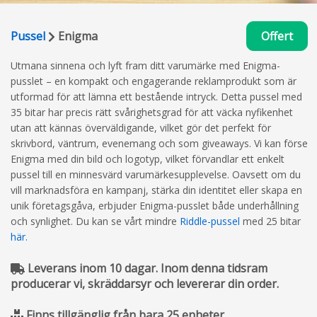
Pussel
Enigma
Offert
Utmana sinnena och lyft fram ditt varumärke med Enigma-
pusslet – en kompakt och engagerande reklamprodukt som är
utformad för att lämna ett bestående intryck. Detta pussel med
35 bitar har precis rätt svårighetsgrad för att väcka nyfikenhet
utan att kännas överväldigande, vilket gör det perfekt för
skrivbord, väntrum, evenemang och som giveaways. Vi kan förse
Enigma med din bild och logotyp, vilket förvandlar ett enkelt
pussel till en minnesvärd varumärkesupplevelse. Oavsett om du
vill marknadsföra en kampanj, stärka din identitet eller skapa en
unik företagsgåva, erbjuder Enigma-pusslet både underhållning
och synlighet. Du kan se vårt mindre
Riddle-pussel
med 25 bitar
här.
Leverans inom 10 dagar. Inom denna tidsram
producerar vi, skräddarsyr och levererar din order.
Finns tillgänglig från bara 25 enheter