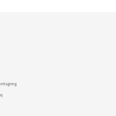
orttagning
M)