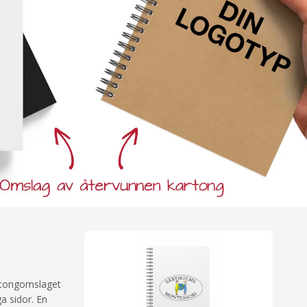
artongomslaget
a sidor. En