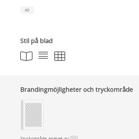
A5
Stil på blad
Brandingmöjligheter och tryckområde
Tryckområde angivet av