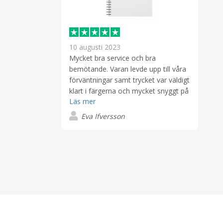
.
10 augusti 2023
Mycket bra service och bra
bemötande. Varan levde upp till våra
förväntningar samt trycket var väldigt
klart i färgerna och mycket snyggt på
Läs mer
både kassar, block och pennor.
Eva Ifversson