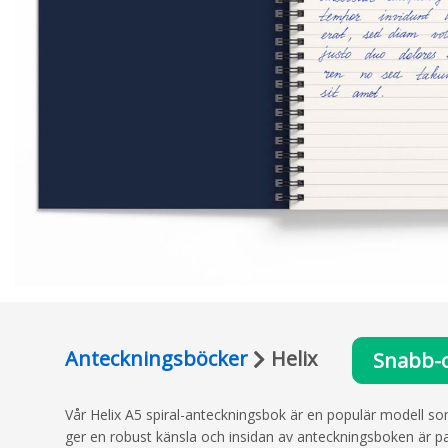
Anteckningsböcker
Helix
Snabb-o
Vår Helix A5 spiral-anteckningsbok är en populär modell s
ger en robust känsla och insidan av anteckningsboken är pack