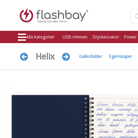
Alla kategorier
USB-minnen
Dryckesvaror
Power 
Helix
Galleribilder
Egenskaper