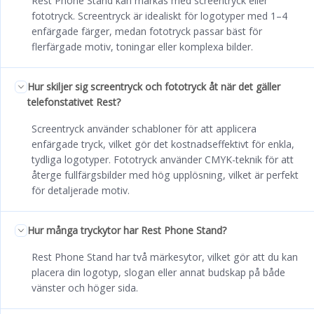
Rest Phone Stand kan märkas med screentryck eller
fototryck. Screentryck är idealiskt för logotyper med 1–4
enfärgade färger, medan fototryck passar bäst för
flerfärgade motiv, toningar eller komplexa bilder.
Hur skiljer sig screentryck och fototryck åt när det gäller
telefonstativet Rest?
Screentryck använder schabloner för att applicera
enfärgade tryck, vilket gör det kostnadseffektivt för enkla,
tydliga logotyper. Fototryck använder CMYK-teknik för att
återge fullfärgsbilder med hög upplösning, vilket är perfekt
för detaljerade motiv.
Hur många tryckytor har Rest Phone Stand?
Rest Phone Stand har två märkesytor, vilket gör att du kan
placera din logotyp, slogan eller annat budskap på både
vänster och höger sida.