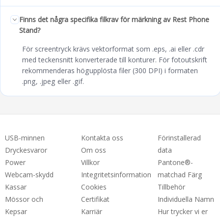
Finns det några specifika filkrav för märkning av Rest Phone
Stand?
För screentryck krävs vektorformat som .eps, .ai eller .cdr
med teckensnitt konverterade till konturer. För fotoutskrift
rekommenderas högupplösta filer (300 DPI) i formaten
.png, .jpeg eller .gif.
USB-minnen
Kontakta oss
Förinstallerad
Dryckesvaror
Om oss
data
Power
Villkor
Pantone®-
Webcam-skydd
Integritetsinformation
matchad Färg
Kassar
Cookies
Tillbehör
Mössor och
Certifikat
Individuella Namn
Kepsar
Karriär
Hur trycker vi er