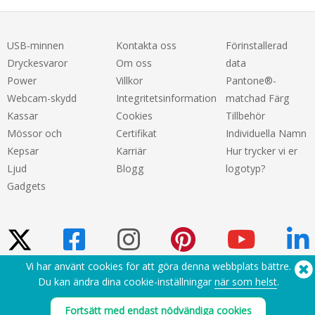
USB-minnen
Kontakta oss
Förinstallerad
Dryckesvaror
Om oss
data
Power
Villkor
Pantone®-
Webcam-skydd
Integritetsinformation
matchad Färg
Kassar
Cookies
Tillbehör
Mössor och
Certifikat
Individuella Namn
Kepsar
Karriär
Hur trycker vi er
Ljud
Blogg
logotyp?
Gadgets
Vi har använt cookies för att göra denna webbplats bättre.
Du kan ändra dina cookie-inställningar
när som helst
.
Behöver du hjälp? Tel:
(650) 938-3500 (US)
®
Copyright © 2026 Flashbay
Fortsätt med endast nödvändiga cookies