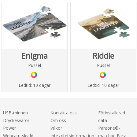
Enigma
Riddle
Pussel
Pussel
Ledtid:
10 dagar
Ledtid:
10 dagar
USB-minnen
Kontakta oss
Förinstallerad
Dryckesvaror
Om oss
data
Power
Villkor
Pantone®-
Webcam-skydd
Integritetsinformation
matchad Färg