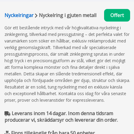
Nyckelringar
Nyckelring i gjuten metall
Offert
Gör ett bestående intryck med vår högkvalitativa nyckelring i
zinklegering, tillverkad med pressgjutning – det perfekta valet för
varumärken som söker en hållbar, exklusiv reklamprodukt med
verklig genomslagskraft. Tillverkad med vår specialiserade
pressgjutningsprocess, där smält zinklegering sprutas in under
högt tryck i en precisionsgjutform av stål, vilket gör det möjligt
att forma komplexa mönster och fina detaljer direkt i själva
metallen. Detta skapar en slående tredimensionell effekt, där
upphöjda och fördjupade områden ger djup, struktur och skärpa.
Resultatet är en solid, tung nyckelring med en exklusiv känsla
och exceptionell hållbarhet. Kontakta oss idag för våra senaste
priser, prover och leveranstider för expressleverans.
Leverans inom 14 dagar. Inom denna tidsram
producerar vi, skräddarsyr och levererar din order.
Finns tillgänglig från bara 50 enheter