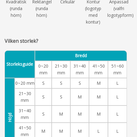
Kvadratisk
Rektangel
Cirkulär
Kontur
Anpassad
(runda
(runda
(logotyp
(valfri
hörn)
hörn)
med
logotypform)
kontur)
Vilken storlek?
Bredd
Storleksguide
0~20
21~30
31~40
41~50
51~60
mm
mm
mm
mm
mm
0~20 mm
S
S
S
M
L
21~30
S
S
M
M
L
mm
31~40
S
M
M
M
L
Höjd
mm
41~50
M
M
M
L
L
mm