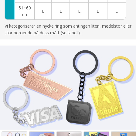
51~60
L
L
L
L
L
mm
Vi kategoriserar en nyckelring som antingen liten, medelstor eller
stor beroende på dess mått (se tabell).