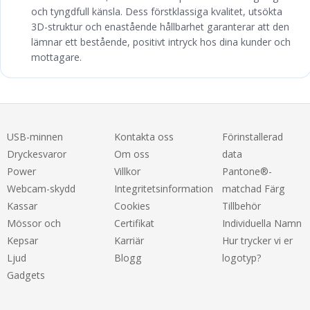
och tyngdfull känsla. Dess förstklassiga kvalitet, utsökta
3D-struktur och enastående hållbarhet garanterar att den
lämnar ett bestående, positivt intryck hos dina kunder och
mottagare.
USB-minnen
Kontakta oss
Förinstallerad
Dryckesvaror
Om oss
data
Power
Villkor
Pantone®-
Webcam-skydd
Integritetsinformation
matchad Färg
Kassar
Cookies
Tillbehör
Mössor och
Certifikat
Individuella Namn
Kepsar
Karriär
Hur trycker vi er
Ljud
Blogg
logotyp?
Gadgets