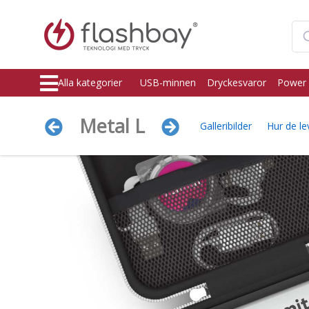
Alla kategorier
USB-minnen
Dryckesvaror
Power 
Metal L
Galleribilder
Hur de le