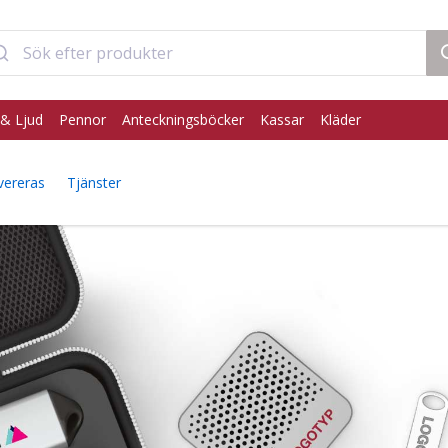
& Ljud
Pennor
Anteckningsböcker
Kassar
Kläder
vereras
Tjänster