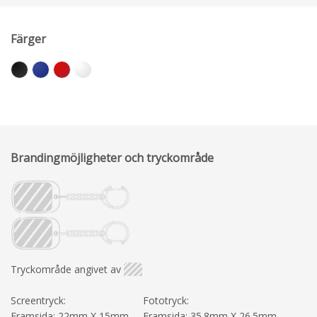
Färger
Brandingmöjligheter och tryckområde
Tryckområde angivet av
Screentryck:
Fototryck:
Framsida: 22mm X 15mm
Framsida: 35.8mm X 26.5mm