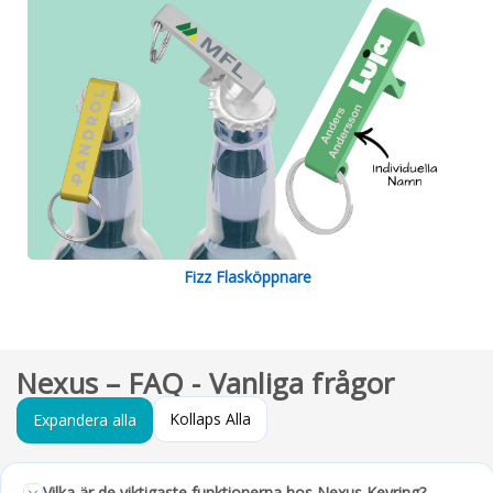
Fizz Flasköppnare
Nexus – FAQ - Vanliga frågor
Kollaps Alla
Expandera alla
Vilka är de viktigaste funktionerna hos Nexus Keyring?