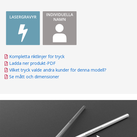
Kompletta riktlinjer för tryck
Ladda ner produkt-PDF
Vilket tryck valde andra kunder för denna modell?
Se mått och dimensioner