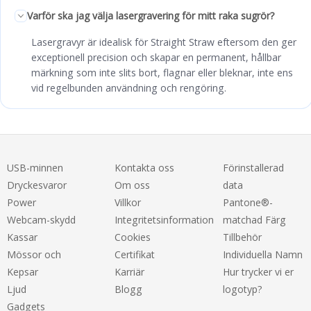
Varför ska jag välja lasergravering för mitt raka sugrör?
Lasergravyr är idealisk för Straight Straw eftersom den ger
exceptionell precision och skapar en permanent, hållbar
märkning som inte slits bort, flagnar eller bleknar, inte ens
vid regelbunden användning och rengöring.
USB-minnen
Kontakta oss
Förinstallerad
Dryckesvaror
Om oss
data
Power
Villkor
Pantone®-
Webcam-skydd
Integritetsinformation
matchad Färg
Kassar
Cookies
Tillbehör
Mössor och
Certifikat
Individuella Namn
Kepsar
Karriär
Hur trycker vi er
Ljud
Blogg
logotyp?
Gadgets