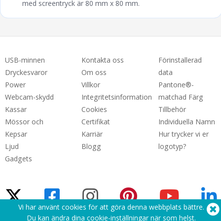
med screentryck är 80 mm x 80 mm.
USB-minnen
Kontakta oss
Förinstallerad
Dryckesvaror
Om oss
data
Power
Villkor
Pantone®-
Webcam-skydd
Integritetsinformation
matchad Färg
Kassar
Cookies
Tillbehör
Mössor och
Certifikat
Individuella Namn
Kepsar
Karriär
Hur trycker vi er
Ljud
Blogg
logotyp?
Gadgets
Vi har använt cookies för att göra denna webbplats bättre.
Du kan ändra dina cookie-inställningar
när som helst
.