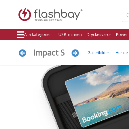
Alla kategorier
USB-minnen
Dryckesvaror
Power 
Impact S
Galleribilder
Hur de 