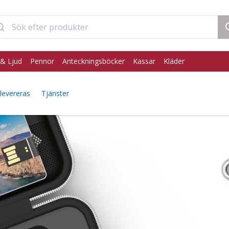
& Ljud
Pennor
Anteckningsböcker
Kassar
Kläder
levereras
Tjänster