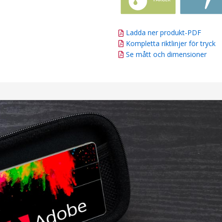
Ladda ner produkt-PDF
Kompletta riktlinjer för tryck
Se mått och dimensioner