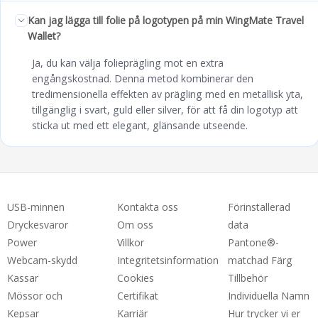
Kan jag lägga till folie på logotypen på min WingMate Travel
Wallet?
Ja, du kan välja folieprägling mot en extra
engångskostnad. Denna metod kombinerar den
tredimensionella effekten av prägling med en metallisk yta,
tillgänglig i svart, guld eller silver, för att få din logotyp att
sticka ut med ett elegant, glänsande utseende.
USB-minnen
Kontakta oss
Förinstallerad
Dryckesvaror
Om oss
data
Power
Villkor
Pantone®-
Webcam-skydd
Integritetsinformation
matchad Färg
Kassar
Cookies
Tillbehör
Mössor och
Certifikat
Individuella Namn
Kepsar
Karriär
Hur trycker vi er