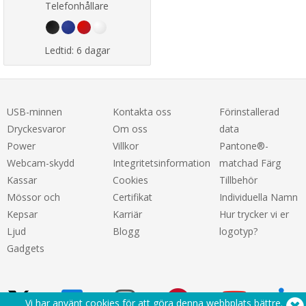
Telefonhållare
Ledtid:
6 dagar
USB-minnen
Kontakta oss
Förinstallerad
Dryckesvaror
Om oss
data
Power
Villkor
Pantone®-
Webcam-skydd
Integritetsinformation
matchad Färg
Kassar
Cookies
Tillbehör
Mössor och
Certifikat
Individuella Namn
Kepsar
Karriär
Hur trycker vi er
Ljud
Blogg
logotyp?
Gadgets
Vi har använt cookies för att göra denna webbplats bättre.