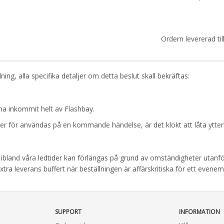
Ordern levererad till
ning, alla specifika detaljer om detta beslut skall bekräftas:
a inkommit helt av Flashbay.
er för användas på en kommande händelse, är det klokt att låta ytterl
s, ibland våra ledtider kan förlängas på grund av omständigheter utanför
tra leverans buffert när beställningen är affärskritiska för ett evene
SUPPORT
INFORMATION