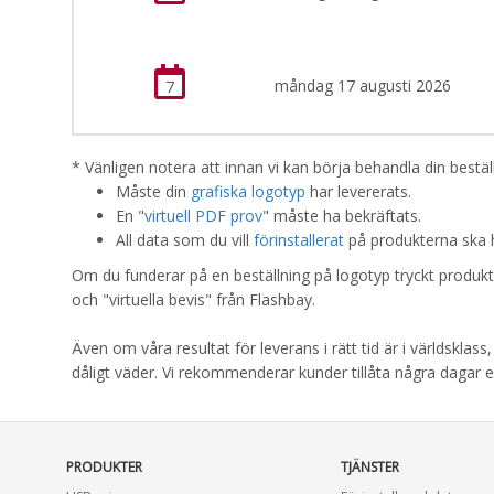
måndag 17 augusti 2026
7
* Vänligen notera att innan vi kan börja behandla din beställ
Måste din
grafiska logotyp
har levererats.
En "
virtuell PDF prov
" måste ha bekräftats.
All data som du vill
förinstallerat
på produkterna ska h
Om du funderar på en beställning på logotyp tryckt produkt
och "virtuella bevis" från Flashbay.
Även om våra resultat för leverans i rätt tid är i världsklas
dåligt väder. Vi rekommenderar kunder tillåta några dagar ex
PRODUKTER
TJÄNSTER