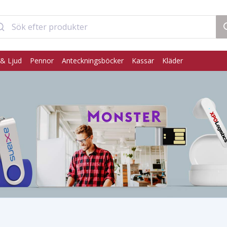
& Ljud
Pennor
Anteckningsböcker
Kassar
Kläder