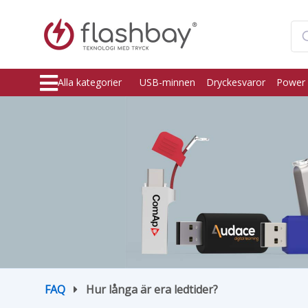
Alla kategorier
USB-minnen
Dryckesvaror
Power 
FAQ
Hur långa är era ledtider?