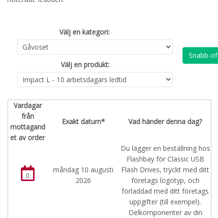
Välj en kategori:
Snabb-of
Välj en produkt:
Vardagar
från
Exakt datum*
Vad händer denna dag?
mottagand
et av order
Du lägger en beställning hos
Flashbay för Classic USB
måndag 10 augusti
Flash Drives, tryckt med ditt
0
2026
företags logotyp, och
förladdad med ditt företags
uppgifter (till exempel).
Delkomponenter av din